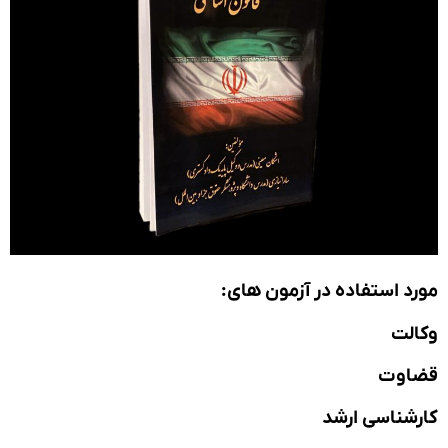
د استفاده در آزمون های:
لت
اوت
شناسی ارشد