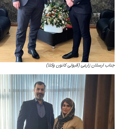
جناب ارسلان زارعی (قبولی کانون وکلا)