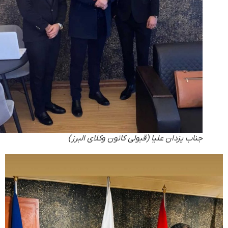
جناب یزدان علیا (قبولی کانون وکلای البرز)