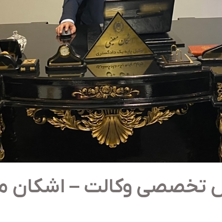
 تخصصی وکالت – اشکان م