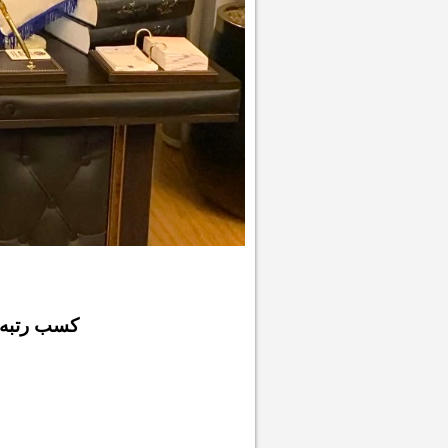
کسب رتبه های ۲، ۶، ۱۸، ۱۹، ۵۶ و رتبه های دیگر ک